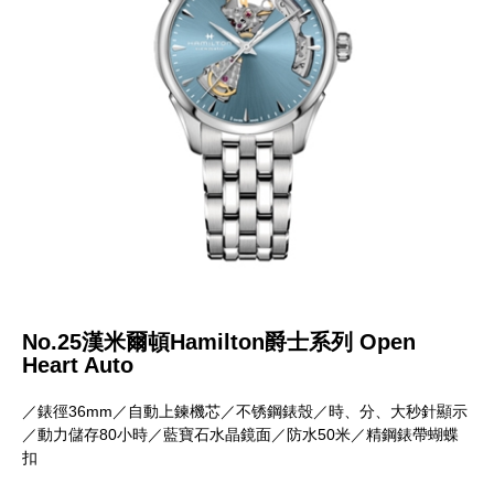
No.25漢米爾頓Hamilton爵士系列 Open
Heart Auto
／錶徑36mm／自動上鍊機芯／不锈鋼錶殼／時、分、大秒針顯示
／動力儲存80小時／藍寶石水晶鏡面／防水50米／精鋼錶帶蝴蝶
扣