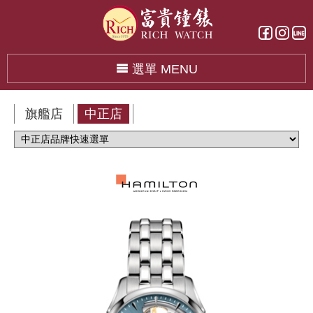
選單 MENU
旗艦店
中正店