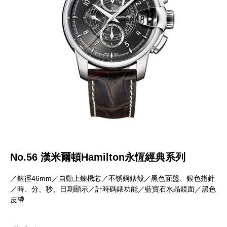
No.56 漢米爾頓Hamilton永恆經典系列
／錶徑46mm／自動上鍊機芯／不锈鋼錶殼／黑色面盤、銀色指針
／時、分、秒、日期顯示／計時碼錶功能／藍寶石水晶鏡面／黑色
皮帶