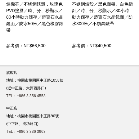
殼，玫瑰色
不锈鋼錶殼／黑色面盤、白色指
不锈鋼錶殼／白色面盤
、秒顯示／
針／時、分、秒顯示／80小時
針／時、分、秒顯示／8
藍寶石水晶
動力儲存／藍寶石水晶鏡面／防
動力儲存／藍寶石水晶
黑色橡膠錶
水300米／不锈鋼錶帶
水300米／不锈鋼錶帶
0
參考價：NT$40,500
參考價：NT$35,000
旗艦店
地址：桃園市桃園區中正路1058號
(近中正路、大興西路口)
TEL：+886 3 356 4558
中正店
地址：桃園市桃園區中正路90號
(中正路、成功路口)
TEL：+886 3 336 3963