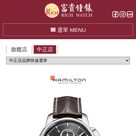
選單 MENU
旗艦店
中正店