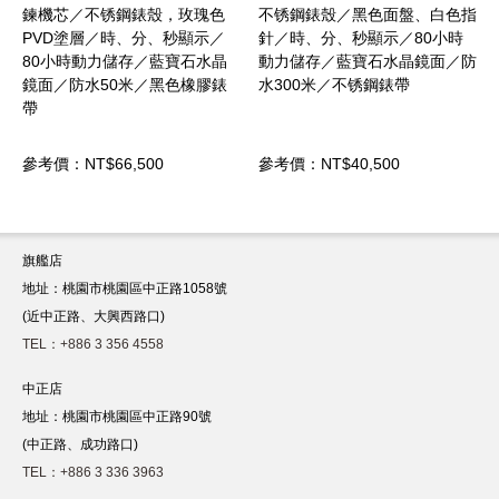
玫瑰色
不锈鋼錶殼／黑色面盤、白色指
不锈鋼錶殼／白色面盤、
秒顯示／
針／時、分、秒顯示／80小時
針／時、分、秒顯示／80
寶石水晶
動力儲存／藍寶石水晶鏡面／防
動力儲存／藍寶石水晶鏡
色橡膠錶
水300米／不锈鋼錶帶
水300米／不锈鋼錶帶
參考價：NT$40,500
參考價：NT$35,000
旗艦店
地址：桃園市桃園區中正路1058號
(近中正路、大興西路口)
TEL：+886 3 356 4558
中正店
地址：桃園市桃園區中正路90號
(中正路、成功路口)
TEL：+886 3 336 3963