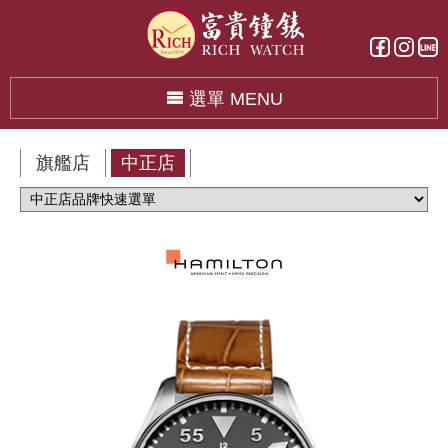
選單 MENU
旗艦店
中正店