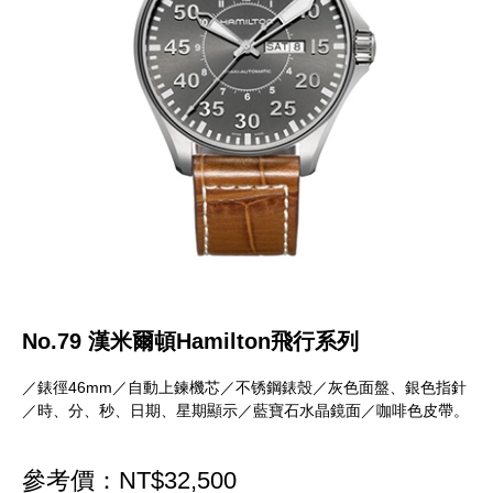
No.79 漢米爾頓Hamilton飛行系列
／錶徑46mm／自動上鍊機芯／不锈鋼錶殼／灰色面盤、銀色指針
／時、分、秒、日期、星期顯示／藍寶石水晶鏡面／咖啡色皮帶。
參考價：NT$32,500