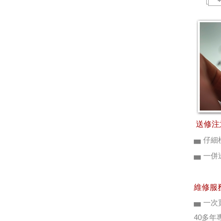
送修注
▅ 仔
▅ 一
維修服
▅ 一次
40多