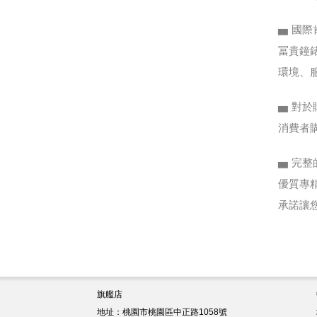
▅ 國際
冨貴鐘
環境、
▅ 對
消費者
▅ 完
優質專
承諾讓
旗艦店
地址：桃園市桃園區中正路1058號