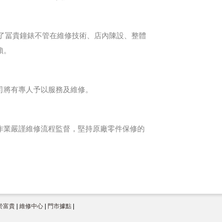
代表了冨貴鐘錶不管在維修技術、店內陳設、整體
賴。
司將有專人予以服務及維修。
作業嚴謹維修流程監督，堅持原廠零件保修的
於富貴
|
維修中心
|
門市據點
|