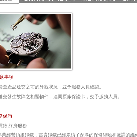
意事項
細檢查產品送交之前的外觀狀況，並予服務人員確認。
併送交發生故障之相關物件，連同原廠保證卡，交予服務人員。
務保證
買錶 終身服務
年專業經營頂級鐘錶，冨貴鐘錶已經累積了深厚的保修經驗和嚴謹的維