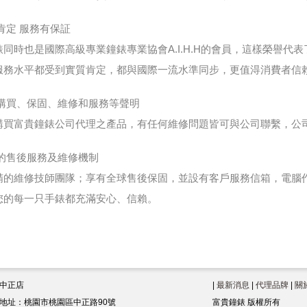
肯定 服務有保証
錶同時也是國際高級專業鐘錶專業協會A.I.H.H的會員，這樣榮譽
服務水平都受到實質肯定，都與國際一流水準同步，更值淂消費者信
於購買、保固、維修和服務等聲明
購買富貴鐘錶公司代理之產品，有任何維修問題皆可與公司聯繫，公
整的售後服務及維修機制
精的維修技師團隊；享有全球售後保固，並設有客戶服務信箱，電腦
您的每一只手錶都充滿安心、信賴。
中正店
|
最新消息
|
代理品牌
|
關
地址：桃園市桃園區中正路90號
富貴鐘錶 版權所有