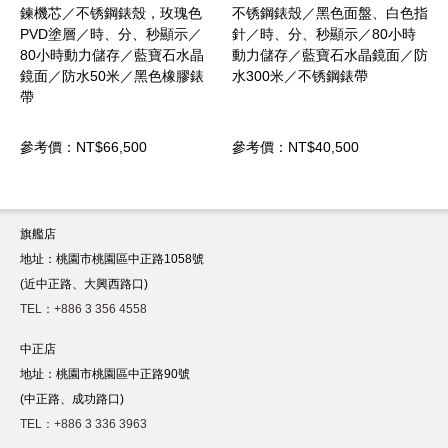
锈鋼錶殼，玫瑰色
不锈鋼錶殼／黑色面盤、白色指
不锈鋼錶殼／白
／時、分、秒顯示／
針／時、分、秒顯示／80小時
針／時、分、秒
力儲存／藍寶石水晶
動力儲存／藍寶石水晶鏡面／防
動力儲存／藍寶
50米／黑色橡膠錶
水300米／不锈鋼錶帶
水300米／不锈
66,500
參考價：NT$40,500
參考價：NT$35,
旗艦店
地址：桃園市桃園區中正路1058號
(近中正路、大興西路口)
TEL：+886 3 356 4558
中正店
地址：桃園市桃園區中正路90號
(中正路、成功路口)
TEL：+886 3 336 3963