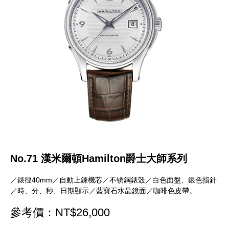
No.71 漢米爾頓Hamilton爵士大師系列
／錶徑40mm／自動上鍊機芯／不锈鋼錶殼／白色面盤、銀色指針
／時、分、秒、日期顯示／藍寶石水晶鏡面／咖啡色皮帶。
參考價：NT$26,000