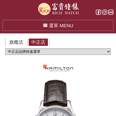
選單 MENU
旗艦店
中正店