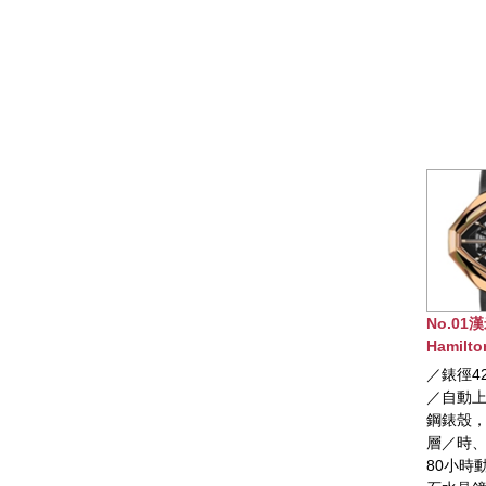
No.01漢米爾頓
Hamilton ELVIS80
SKELETON AUTO腕錶
／錶徑42.5 x 44.6mm
／自動上鍊機芯／不锈
鋼錶殼，玫瑰色PVD塗
層／時、分、秒顯示／
80小時動力儲存／藍寶