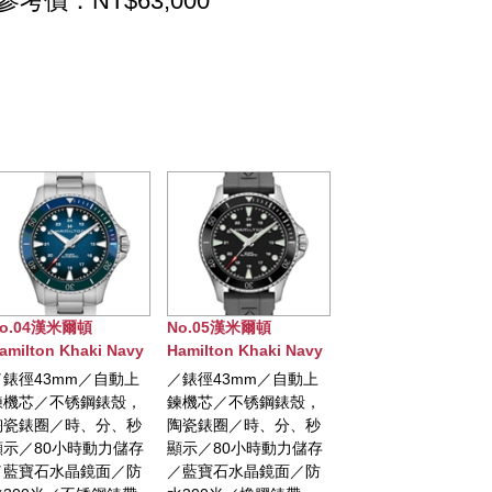
參考價：NT$63,000
No.05漢米爾頓
No.06漢米爾頓
No.07
 Navy
Hamilton Khaki Navy
Hamilton卡其航空系列
Hamilt
腕錶
SCUBA AUTO腕錶
Converter Auto GMT
Converte
自動上
／錶徑43mm／自動上
／錶徑44mm／自動上
／錶徑4
錶殼，
鍊機芯／不锈鋼錶殼，
鍊機芯／不锈鋼錶殼／
鍊機芯／
分、秒
陶瓷錶圈／時、分、秒
小時、分鐘、日期、兩
小時、分
力儲存
顯示／80小時動力儲存
地時間顯示／動力儲存
／動力儲
面／防
／藍寶石水晶鏡面／防
80小時／藍寶石水晶鏡
寶石水晶