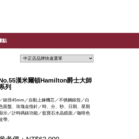
據點
No.55漢米爾頓Hamilton爵士大師
系列
／錶徑45mm／自動上鍊機芯／不锈鋼錶殼／白
色面盤、玫瑰金指針／時、分、秒、日期、星期
顯示／計時碼錶功能／藍寶石水晶鏡面／咖啡色
皮帶。