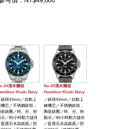
參考價：NT$49,000
No.05漢米爾頓
No.06漢米爾頓
No.07漢米爾頓
Hamilton Khaki Navy
Hamilton卡其航空系列
Hamilton卡其
SCUBA AUTO腕錶
Converter Auto GMT
Converter Auto
／錶徑43mm／自動上
／錶徑44mm／自動上
／錶徑42mm／
鍊機芯／不锈鋼錶殼，
鍊機芯／不锈鋼錶殼／
鍊機芯／不锈鋼
陶瓷錶圈／時、分、秒
小時、分鐘、日期、兩
小時、分鐘、日
顯示／80小時動力儲存
地時間顯示／動力儲存
／動力儲存80小
／藍寶石水晶鏡面／防
80小時／藍寶石水晶鏡
寶石水晶鏡面／