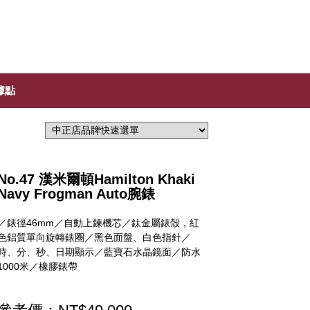
據點
No.47 漢米爾頓Hamilton Khaki
Navy Frogman Auto腕錶
／錶徑46mm／自動上鍊機芯／鈦金屬錶殼，紅
色鋁質單向旋轉錶圈／黑色面盤、白色指針／
時、分、秒、日期顯示／藍寶石水晶鏡面／防水
1000米／橡膠錶帶