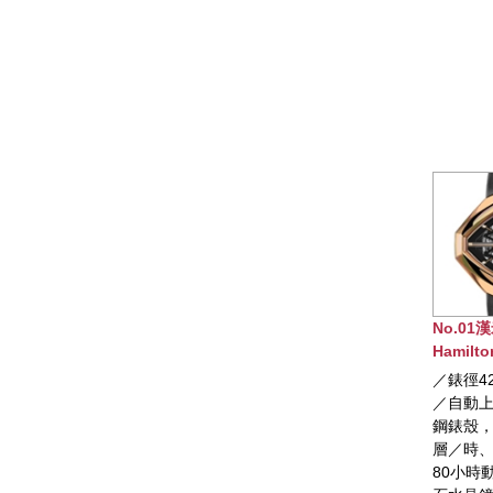
No.01漢米爾頓
No
Hamilton ELVIS80
Ham
SKELETON AUTO腕錶
Fro
／錶徑42.5 x 44.6mm
／錶
／自動上鍊機芯／不锈
鍊
鋼錶殼，玫瑰色PVD塗
黑
層／時、分、秒顯示／
時、
80小時動力儲存／藍寶
時