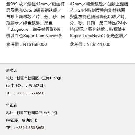
藍
量999 枚／錶徑42mm／緞面打
42mm／精鋼錶殼／自動上鏈機
磨及拋光CuSn8錫青銅錶殼／
芯／24小時刻度雙向旋轉錶圈
自動上鏈機芯／時、分、秒、日
與藍灰雙色陽極氧化鋁環／時、
色
期顯示／綠色錶盤。黑色
分、秒、日期、第二時區(24小
「Baignoire」細長橢圓形指針
時)顯示／藍色錶盤，時標塗有
／
覆以白色Super-LumiNova®夜
Super-LumiNova® 夜光塗層／
光塗層／動力儲存54小時／藍
藍寶石水晶鏡面／防水100米／
參考價：NT$168,000
參考價：NT$144,000
和
寶石水晶鏡面／防水300米／橡
小牛皮錶帶針扣
膠錶帶針扣
旗艦店
地址：桃園市桃園區中正路1058號
(近中正路、大興西路口)
TEL：+886 3 356 4558
中正店
地址：桃園市桃園區中正路90號
(中正路、成功路口)
TEL：+886 3 336 3963