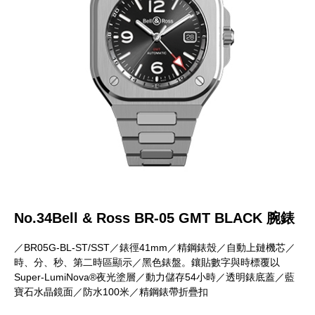
No.34Bell & Ross BR-05 GMT BLACK 腕錶
／BR05G-BL-ST/SST／錶徑41mm／精鋼錶殼／自動上鏈機芯／
時、分、秒、第二時區顯示／黑色錶盤。鑲貼數字與時標覆以
Super-LumiNova®夜光塗層／動力儲存54小時／透明錶底蓋／藍
寶石水晶鏡面／防水100米／精鋼錶帶折疊扣