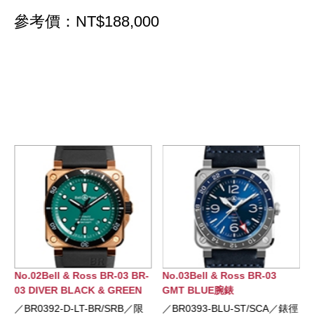
參考價：NT$188,000
No.02Bell & Ross BR-03 BR-
No.03Bell & Ross BR-03
03 DIVER BLACK & GREEN
GMT BLUE腕錶
BRONZE腕錶
／BR0392-D-LT-BR/SRB／限
／BR0393-BLU-ST/SCA／錶徑