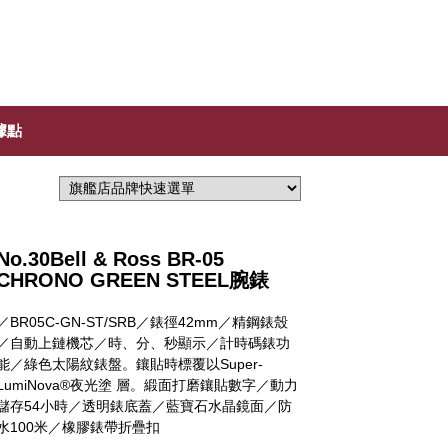
據點
No.30Bell & Ross BR-05
CHRONO GREEN STEEL腕錶
／BR05C-GN-ST/SRB／錶徑42mm／精鋼錶殼
／自動上鏈機芯／時、分、秒顯示／計時碼錶功
能／綠色太陽紋錶盤。鑲貼時標覆以Super-
LumiNova®夜光塗 層。緞面打磨鑲貼數字／動力
儲存54小時／透明錶底蓋／藍寶石水晶鏡面／防
水100米／橡膠錶帶折疊扣