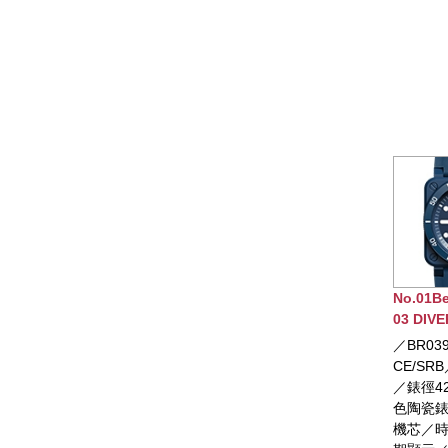
No.01Bell 
03 DIVER 
／BR0392-D
CE/SRB／限
／錶徑42m
色陶瓷錶殼
機芯／時、