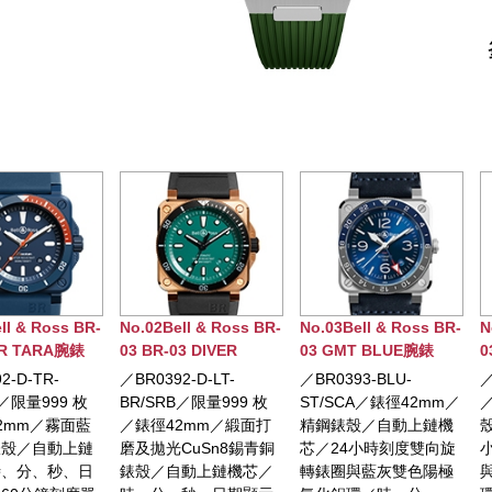
& Ross BR-
No.02Bell & Ross BR-
No.03Bell & Ross BR-
No.0
TARA腕錶
03 BR-03 DIVER
03 GMT BLUE腕錶
03 
BLACK & GREEN
-TR-
／BR0392-D-LT-
／BR0393-BLU-
／BR0
BRONZE腕錶
量999 枚
BR/SRB／限量999 枚
ST/SCA／錶徑42mm／
／錶
m／霧面藍
／錶徑42mm／緞面打
精鋼錶殼／自動上鏈機
殼／
／自動上鏈
磨及拋光CuSn8錫青銅
芯／24小時刻度雙向旋
小時
分、秒、日
錶殼／自動上鏈機芯／
轉錶圈與藍灰雙色陽極
與黑