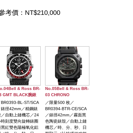
參考價：NT$210,000
4Bell & Ross BR-
No.05Bell & Ross BR-
No.06Bell & Ross BR-
GMT BLACK腕錶
03 CHRONO
03 BLACK MATTE腕
BLACKTRACK腕錶
錶
393-BL-ST/SCA
／限量500 枚／
／BR03A-BL-CE/SRB
徑42mm／精鋼錶
BR0394-BTR-CE/SCA
／錶徑41mm／精鋼錶
自動上鏈機芯／24
／錶徑42mm／霧面黑
殼／自動上鏈機芯／
刻度雙向旋轉錶圈
色陶瓷錶殼／自動上鏈
時、分、秒、日期顯示
紅雙色陽極氧化鋁
機芯／時、分、秒、日
／黑色錶盤，白色數字