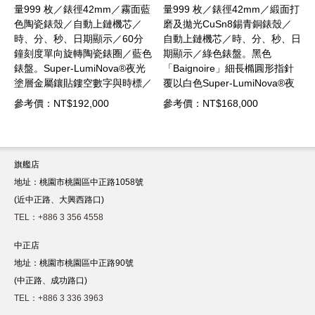
徑42mm／霧面藍
量999 枚／錶徑42mm／緞面打
42mm／精鋼錶殼
動上鏈機芯／
磨及拋光CuSn8錫青銅錶殼／
芯／24小時刻度雙
期顯示／60分
自動上鏈機芯／時、分、秒、日
與藍灰雙色陽極氧化
陶瓷錶圈／藍色
期顯示／綠色錶盤。黑色
分、秒、日期、第二時
umiNova®夜光
「Baignoire」細長橢圓形指針
時)顯示／藍色錶盤
空數字與時標／
覆以白色Super-LumiNova®夜
Super-LumiNov
時／藍寶石水晶
光塗層／動力儲存54小時／藍
藍寶石水晶鏡面／防
,000
參考價：NT$168,000
參考價：NT$144,00
0米／藍色橡膠和
寶石水晶鏡面／防水300米／橡
小牛皮錶帶針扣
面料錶帶針扣
膠錶帶針扣
旗艦店
地址：桃園市桃園區中正路1058號
(近中正路、大興西路口)
TEL：+886 3 356 4558
中正店
地址：桃園市桃園區中正路90號
(中正路、成功路口)
TEL：+886 3 336 3963