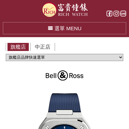
選單 MENU
旗艦店
中正店