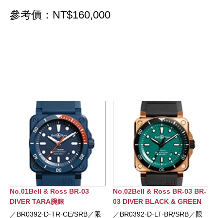
參考價：NT$160,000
oss BR-03
No.02Bell & Ross BR-03 BR-
No.03Bell & Ross 
腕錶
03 DIVER BLACK & GREEN
GMT BLUE腕錶
BRONZE腕錶
R-CE/SRB／限
／BR0392-D-LT-BR/SRB／限
／BR0393-BLU-S