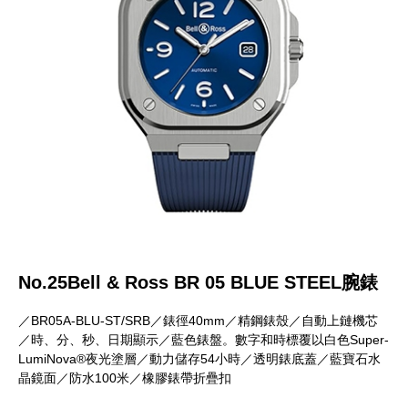
No.25Bell & Ross BR 05 BLUE STEEL腕錶
／BR05A-BLU-ST/SRB／錶徑40mm／精鋼錶殼／自動上鏈機芯
／時、分、秒、日期顯示／藍色錶盤。數字和時標覆以白色Super-
LumiNova®夜光塗層／動力儲存54小時／透明錶底蓋／藍寶石水
晶鏡面／防水100米／橡膠錶帶折疊扣