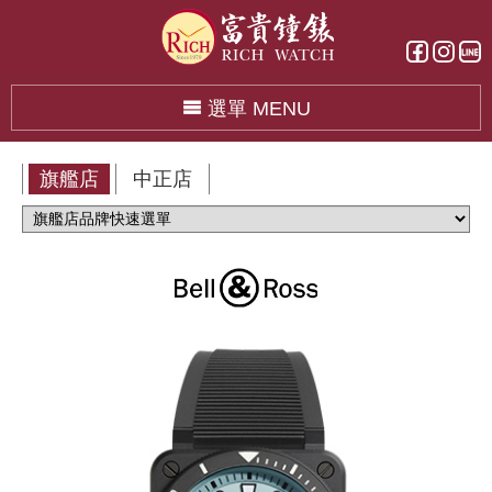
選單 MENU
旗艦店
中正店