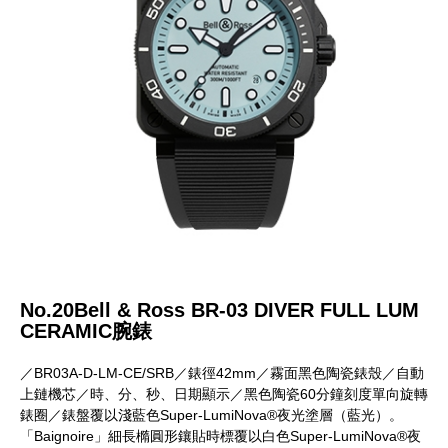
No.20Bell & Ross BR-03 DIVER FULL LUM
CERAMIC腕錶
／BR03A-D-LM-CE/SRB／錶徑42mm／霧面黑色陶瓷錶殼／自動
上鏈機芯／時、分、秒、日期顯示／黑色陶瓷60分鐘刻度單向旋轉
錶圈／錶盤覆以淺藍色Super-LumiNova®夜光塗層（藍光）。
「Baignoire」細長橢圓形鑲貼時標覆以白色Super-LumiNova®夜