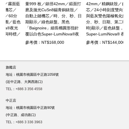
藍
量999 枚／錶徑42mm／緞面打
42mm／精鋼錶殼／自動上鏈機
磨及拋光CuSn8錫青銅錶殼／
芯／24小時刻度雙向旋轉錶圈
自動上鏈機芯／時、分、秒、日
與藍灰雙色陽極氧化鋁環／時、
色
期顯示／綠色錶盤。黑色
分、秒、日期、第二時區(24小
「Baignoire」細長橢圓形指針
時)顯示／藍色錶盤，時標塗有
／
覆以白色Super-LumiNova®夜
Super-LumiNova® 夜光塗層／
光塗層／動力儲存54小時／藍
藍寶石水晶鏡面／防水100米／
參考價：NT$168,000
參考價：NT$144,000
和
寶石水晶鏡面／防水300米／橡
小牛皮錶帶針扣
膠錶帶針扣
旗艦店
地址：桃園市桃園區中正路1058號
(近中正路、大興西路口)
TEL：+886 3 356 4558
中正店
地址：桃園市桃園區中正路90號
(中正路、成功路口)
TEL：+886 3 336 3963