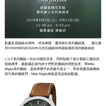
歡慶富貴鐘錶
45
周年，特別舉辦「蕭邦紳仕系列腕錶展」，展出蕭
邦
CHOPARD
在
2024
年日內瓦鐘錶與奇蹟錶展的系列精銳錶款
L.U.C系列腕錶一向以功能性見長，同時彰顯了瑞士製錶工藝的高
規格標準，最能滿足當代紳士們對於腕錶的理想追求。而
Mille
Miglia
系列腕錶，是錶車聯手的高級代表之一，對於熱愛高級腕錶
與汽車的藏家們，
Mille Miglia
無疑是高品味的配備。