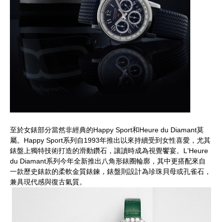
至於女錶部分當然非經典的
Happy Sport
和
Heure du Diamant
莫
屬。
Happy Sport
系列自
1993
年推出以來持續受到女性喜愛，尤其
錶盤上獨特技術打造的滑動鑽石，讓讀時成為視覺饗宴。
L
’
Heure
du Diamant
系列今年全新推出八角形錶圈輪廓，其中更搭配來自
一款歷史錶款的柔軟金質錶鍊，錶盤則設計為珍珠貝母或孔雀石，
兼具現代感與復古氣質。