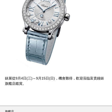
錶展從
9月4日
(三)～
9月15日
(日)，機會難得，歡迎蒞臨富貴鐘錶
旗艦店鑑賞。
旗艦店