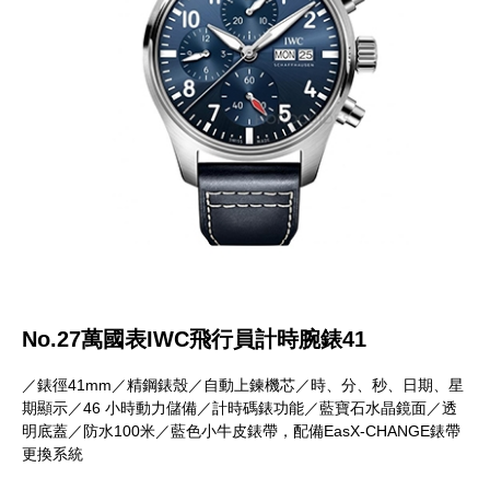
No.27萬國表IWC飛行員計時腕錶41
／錶徑41mm／精鋼錶殼／自動上鍊機芯／時、分、秒、日期、星
期顯示／46 小時動力儲備／計時碼錶功能／藍寶石水晶鏡面／透
明底蓋／防水100米／藍色小牛皮錶帶，配備EasX-CHANGE錶帶
更換系統