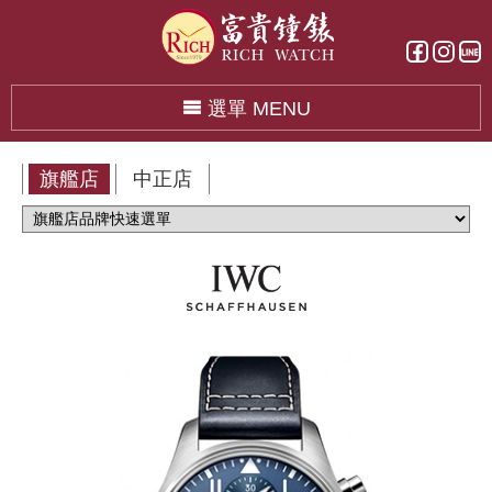
選單 MENU
旗艦店
中正店