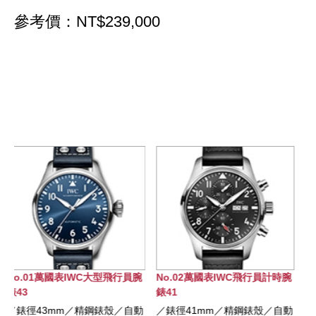
參考價：NT$239,000
腕
No.02萬國表IWC飛行員計時腕
No.03萬國表IWC飛行員計時腕
錶41
錶41
動
／錶徑41mm／精鋼錶殼／自動
／錶徑41mm／陶瓷錶殼／自動