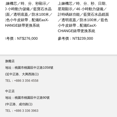
上鍊機芯／時、分、秒、日期、
上鍊機芯／時、分、秒、日期、
晶
星期顯示／46 小時動力儲備／
星期顯示／計時碼錶功能／動力
／
計時碼錶功能／藍寶石水晶鏡面
儲存46小時／藍寶石水晶鏡面
／透明底蓋／防水100米／藍色
／透明藍寶石玻璃底蓋／防水
小牛皮錶帶，配備EasX-
100米／精鋼錶帶摺疊式錶扣
CHANGE錶帶更換系統
參考價：NT$239,000
參考價：NT$269,000
旗艦店
地址：桃園市桃園區中正路1058號
(近中正路、大興西路口)
TEL：+886 3 356 4558
中正店
地址：桃園市桃園區中正路90號
(中正路、成功路口)
TEL：+886 3 336 3963