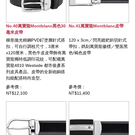
No.40萬寶龍Montblanc黑色30
No.41萬寶龍Montblanc皮帶
毫米皮帶
梯形拋光精鋼PVD釕塗層針式搭
120 x 3cm／閃亮鍍鈀斜切針式
扣，可自行調校尺寸，3厘米
帶扣，鐫刻萬寶龍徽標／雙面黑
x120厘米，黑色牛皮皮帶飾有萬
色/褐色皮帶
寶龍獨特低調印花紋，可配襯萬
寶龍4810 Westside 都市俊彥系
列皮具產品。皮帶的全新砲銅搭
扣能配搭時尚造型。
參考價：
參考價：
NT$12,100
NT$11,400