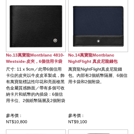
No.13萬寶龍Montblanc 4810-
No.14萬寶龍Montblanc
Westside-皮夾，6個信用卡袋
NightFlight 真皮尼龍錢包
尺寸: 11 x 9cm／此帶6個信用
萬寶龍NightFlight真皮尼龍錢
卡位的皮夾以牛皮皮革製成，飾
包。內部有2個紙幣隔層、6個信
有萬寶龍標誌性印花和亮面槍黑
用卡袋和2個附袋。
色金屬質感飾面／帶有多個可收
納卡片和紙幣的內插袋：6個信
用卡位、2個紙幣隔層及2個附袋
參考價：
參考價：
NT$10,800
NT$9,100