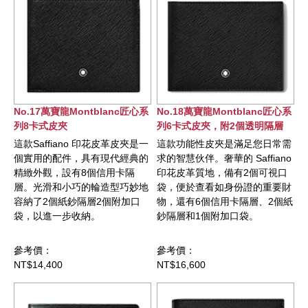
No.17萬寶龍Montblanc匠心系
No.18萬寶龍Montblanc匠心系
列8卡式皮夾
列6卡式皮夾，附2個透明隔層
這款Saffiano 印花皮革皮夾是一
這款功能性皮夾是滿足您日常需
個實用的配件，具有現代經典的
求的智慧伙伴。奢華的 Saffiano
精緻外觀，設有8個信用卡隔
印花皮革質地，備有2個可視口
層。光滑和小巧的輪造型巧妙地
袋，便於查看如身份證的重要財
容納了2個紙鈔隔層2個附加口
物，還有6個信用卡隔層、2個紙
袋，以進一步收納。
鈔隔層和1個附加口袋。
參考價：
參考價：
NT$14,400
NT$16,600