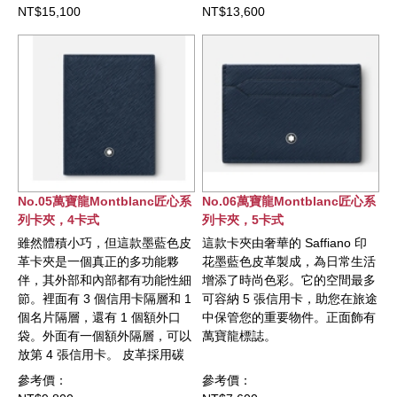
NT$15,100
NT$13,600
No.05萬寶龍Montblanc匠心系
No.06萬寶龍Montblanc匠心系
列卡夾，4卡式
列卡夾，5卡式
雖然體積小巧，但這款墨藍色皮
這款卡夾由奢華的 Saffiano 印
革卡夾是一個真正的多功能夥
花墨藍色皮革製成，為日常生活
伴，其外部和內部都有功能性細
增添了時尚色彩。它的空間最多
節。裡面有 3 個信用卡隔層和 1
可容納 5 張信用卡，助您在旅途
個名片隔層，還有 1 個額外口
中保管您的重要物件。正面飾有
袋。外面有一個額外隔層，可以
萬寶龍標誌。
放第 4 張信用卡。 皮革採用碳
中和鞣革工藝生產，抵消生產過
參考價：
參考價：
程的碳排放，而襯裡則由再生布