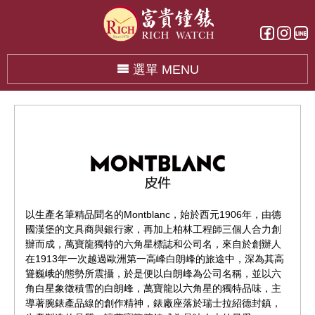
選單 MENU
以生產名筆精品聞名的Montblanc，始於西元1906年，由德
國漢堡的文具商與銀行家，再加上柏林工程師三個人合力創
辦而成，萬寶龍獨特的六角星標誌和公司名，來自於創辦人
在1913年一次越過歐洲第一高峰白朗峰的旅途中，深為其高
聳巍峨的態勢所震攝，於是便以白朗峰為公司名稱，並以六
角白星象徵積雪的白朗峰，萬寶龍以六角星的獨特品味，主
導著腕錶產品線的創作精神，錶廠座落於瑞士拉紹德封鎮，