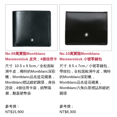
No.09萬寶龍Montblanc
No.10萬寶龍Montblanc
Meisterstück 皮夾，4個信用卡
Meisterstück 小號零錢包
袋
尺寸: 10.5 x 9.5cm／全粒面歐
尺寸: 8.5 x 7cm／小號零錢包，
洲牛皮，獨特的Montblanc深彩
帶按扣，全粒面歐洲牛皮，獨特
蠟，Montblanc品名提花襯裏，
的Montblanc深彩蠟，
Montblanc標誌鍍鈀圓環，身份
Montblanc品名提花襯裏，
證袋，4個信用卡袋，紙幣隔
Montblanc六角白星標誌和鍍鈀
層，翻蓋硬幣袋
圓環
參考價：
參考價：
NT$15,900
NT$8,300