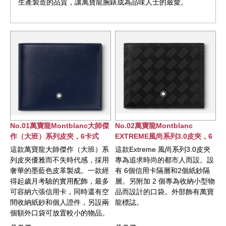
生產製造的品質，讓萬寶龍腕錶成為品味人士的最愛。
No.01萬寶龍Montblanc大師傑
No.02萬寶龍Montblanc
作（大班）系列皮夾，6卡式
EXTREME風尚系列3.0皮夾，6
卡式
這款萬寶龍大師傑作（大班）系
這款Extreme 風尚系列3.0皮夾
列皮夾優雅而不失時代感，採用
專為追求時尚的都市人而設。設
奢華的墨藍色皮革製成。一款經
有 6個信用卡隔層和2個紙鈔隔
得起歲月考驗的實用配飾，最多
層。另附加 2 個專為收納小型物
可容納六張信用卡，同時還有空
品而設計的口袋。外部飾有萬寶
間收納紙鈔和個人證件，另設兩
龍標誌。
個額外口袋可放置較小的物品。