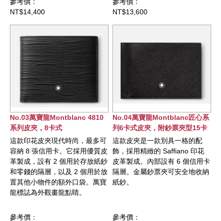
參考價：
參考價：
NT$14,400
NT$13,600
No.03萬寶龍Montblanc 4810
No.04萬寶龍Montblanc匠心系
系列皮夾，8卡式
列6卡式皮夾，附鈔票夾型15卡
式皮夾
這款印花皮夾現代時尚，最多可
這款皮夾是一款別具一格的配
容納 8 張信用卡。它採用優質皮
飾，採用精緻的 Saffiano 印花
革製成，設有 2 個用於存放紙鈔
皮革製成。內部設有 6 個信用卡
和零錢的隔層，以及 2 個用於放
隔層。金屬鈔票夾可安全地收納
置其他小物件的額外口袋。萬寶
紙鈔。
龍標誌為外觀畫龍點睛。
參考價：
參考價：