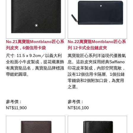
No.21萬寶龍Montblanc匠心系
No.22萬寶龍Montblanc匠心系
列皮夾，6個信用卡袋
列 12卡式全拉鏈皮夾
尺寸: 11.5 x 9.2cm／以義大利
萬寶龍匠心系列洋溢現代優雅氣
全粒面小牛皮製成，提花襯裏飾
息。這款皮夾採用經典Saffiano
有萬寶龍品名，萬寶龍品牌標識
印花皮革製成，內部空間寬敞，
帶鍍鈀圓環。
設有12個信用卡隔層、1個拉鏈
零錢袋和2個附加口袋，為實用
之選。
參考價：
參考價：
NT$11,900
NT$16,100