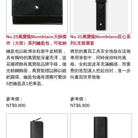
No.25萬寶龍Montblanc大師傑
No.31萬寶龍Montblanc匠心系
作（大班）系列鑰匙包，可收納
列1支裝筆套
6把鑰匙
鑰匙包以歐洲全粒面牛皮精製，
將您的書寫工具安全地放在這個
具有獨特的萬寶龍深邃亮澤，提
專用筆套中，同時保持時尚風
花襯裡飾有萬寶龍品牌字樣，拋
格。全粒面皮革充滿觸感，而重
光精鋼飾面，萬寶龍標誌飾以鍍
疊的造型讓人想起信封，進一步
鈀圓環。鑰匙包備有環圈可繫掛
向書寫世界致敬
5把鑰匙及1把車匙。
參考價：
參考價：
NT$9,800
NT$6,800