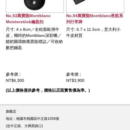
No.53萬寶龍Montblanc
No.54萬寶龍Montblanc夜航系
Meisterstück鑰匙扣
列行李牌
尺寸: 4 x 8cm／全粒面歐洲牛
尺寸: 6.7 x 11.5cm，意大利小
皮，獨特的Montblanc深彩蠟／
牛皮材質
鍍鈀圓環飾萬寶龍標誌／可收納
數把鑰匙
參考價：
參考價：
NT$6,300
NT$3,900
(以上價格僅供參考，價格以店面實售價為準。)
旗艦店
地址：桃園市桃園區中正路1058號
(近中正路、大興西路口)