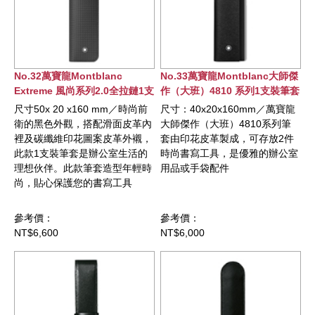
No.32萬寶龍Montblanc
No.33萬寶龍Montblanc大師傑
Extreme 風尚系列2.0全拉鏈1支
作（大班）4810 系列1支裝筆套
裝筆套
尺寸50x 20 x160 mm／時尚前
尺寸：40x20x160mm／萬寶龍
衛的黑色外觀，搭配滑面皮革內
大師傑作（大班）4810系列筆
裡及碳纖維印花圖案皮革外襯，
套由印花皮革製成，可存放2件
此款1支裝筆套是辦公室生活的
時尚書寫工具，是優雅的辦公室
理想伙伴。此款筆套造型年輕時
用品或手袋配件
尚，貼心保護您的書寫工具
參考價：
參考價：
NT$6,600
NT$6,000