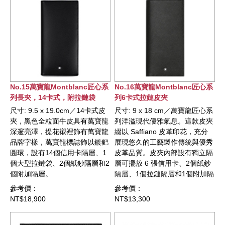
No.15萬寶龍Montblanc匠心系
No.16萬寶龍Montblanc匠心系
列長夾，14卡式，附拉鏈袋
列6卡式拉鏈皮夾
尺寸: 9.5 x 19.0cm／14卡式皮
尺寸: 9 x 18 cm／萬寶龍匠心系
夾，黑色全粒面牛皮具有萬寶龍
列洋溢現代優雅氣息。這款皮夾
深邃亮澤，提花襯裡飾有萬寶龍
綴以 Saffiano 皮革印花，充分
品牌字樣，萬寶龍標誌飾以鍍鈀
展現悠久的工藝製作傳統與優秀
圓環，設有14個信用卡隔層、1
皮革品質。皮夾內部設有獨立隔
個大型拉鏈袋、2個紙鈔隔層和2
層可擺放 6 張信用卡、2個紙鈔
個附加隔層。
隔層、1個拉鏈隔層和1個附加隔
層。
參考價：
參考價：
NT$18,900
NT$13,300