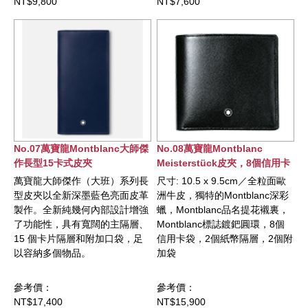
NT$9,800
NT$7,600
料製成。
No.07萬寶龍Montblanc大師傑
No.08萬寶龍Montblanc
作長型15卡式皮夾
Meisterstück皮夾，8個信用卡
插口
萬寶龍大師傑作（大班）系列長
尺寸: 10.5 x 9.5cm／全粒面歐
型皮夾以全新深墨藍色亮面皮革
洲牛皮，獨特的Montblanc深彩
製作。全新純幾何內部設計增強
蠟，Montblanc品名提花襯裏，
了功能性，具有寬闊的主隔層、
Montblanc標誌鍍鈀圓環，8個
15 個卡片隔層和附加口袋，足
信用卡袋，2個紙幣隔層，2個附
以容納多個物品。
加袋
參考價：
參考價：
NT$17,400
NT$15,900