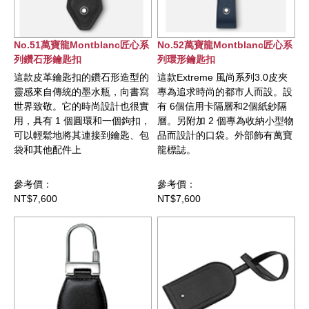
No.51萬寶龍Montblanc匠心系
No.52萬寶龍Montblanc匠心系
列鑽石形鑰匙扣
列環形鑰匙扣
這款皮革鑰匙扣的鑽石形造型的
這款Extreme 風尚系列3.0皮夾
靈感來自傳統的墨水瓶，向書寫
專為追求時尚的都市人而設。設
世界致敬。它的時尚設計也很實
有 6個信用卡隔層和2個紙鈔隔
用，具有 1 個圓環和一個鉤扣，
層。另附加 2 個專為收納小型物
可以輕鬆地將其連接到鑰匙、包
品而設計的口袋。外部飾有萬寶
袋和其他配件上
龍標誌。
參考價：
參考價：
NT$7,600
NT$7,600