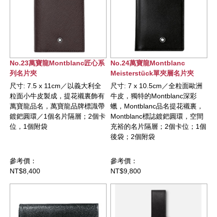
No.23萬寶龍Montblanc匠心系
No.24萬寶龍Montblanc
列名片夾
Meisterstück單夾層名片夾
尺寸: 7.5 x 11cm／以義大利全
尺寸: 7 x 10.5cm／全粒面歐洲
粒面小牛皮製成，提花襯裏飾有
牛皮，獨特的Montblanc深彩
萬寶龍品名，萬寶龍品牌標識帶
蠟，Montblanc品名提花襯裏，
鍍鈀圓環／1個名片隔層；2個卡
Montblanc標誌鍍鈀圓環，空間
位，1個附袋
充裕的名片隔層；2個卡位；1個
後袋；2個附袋
參考價：
參考價：
NT$8,400
NT$9,800