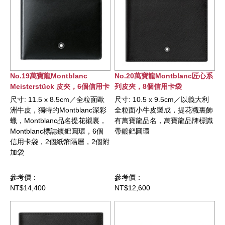
No.19萬寶龍Montblanc
No.20萬寶龍Montblanc匠心系
Meisterstück 皮夾，6個信用卡
列皮夾，8個信用卡袋
袋
尺寸: 11.5 x 8.5cm／全粒面歐
尺寸: 10.5 x 9.5cm／以義大利
洲牛皮，獨特的Montblanc深彩
全粒面小牛皮製成，提花襯裏飾
蠟，Montblanc品名提花襯裏，
有萬寶龍品名，萬寶龍品牌標識
Montblanc標誌鍍鈀圓環，6個
帶鍍鈀圓環
信用卡袋，2個紙幣隔層，2個附
加袋
參考價：
參考價：
NT$14,400
NT$12,600